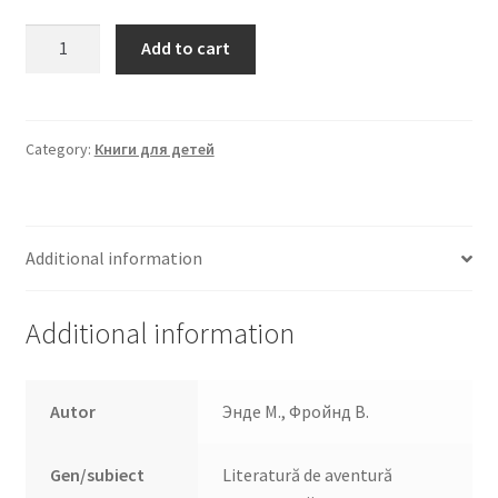
Рыцарь
Add to cart
Родриго
и
его
оруженосец
Category:
Книги для детей
quantity
Additional information
Additional information
Autor
Энде М., Фройнд В.
Gen/subiect
Literatură de aventură