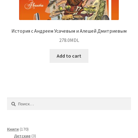
История с Андреем Усачевым и Алешей Дмитриевым
278.0
MDL
Add to cart
Найти:
170
Книги
170
products
3
Детские
3