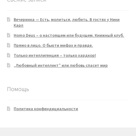
Вечеринка — Есть, молиться, любить. В гостях у Ники
Карл
Homo Deus – о настоящем или будущем. Книжный клуб.
Прямо в лицо. О бьюти мифах и правде.
Только интеллигенция – только хардкор!
„Любовный интеллект” или любовь спасет мир
Помощь
Политика конфендициальности