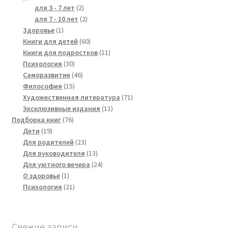
products
2
для 3 - 7 лет
2
products
2
для 7 - 10 лет
2
1
products
Здоровье
1
product
60
Книги для детей
60
products
11
Книги для подростков
11
30
products
Психология
30
products
46
Саморазвитие
46
15
products
Философия
15
products
71
Художественная литература
71
11
products
Эксклюзивные издания
11
76
products
Подборка книг
76
19
products
Дети
19
products
23
Для родителей
23
products
13
Для руководителя
13
products
24
Для уютного вечера
24
1
products
О здоровье
1
product
21
Психология
21
products
Свежие записи