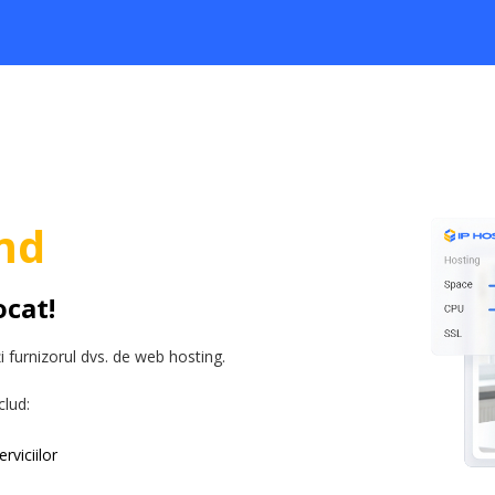
md
ocat!
 furnizorul dvs. de web hosting.
clud:
rviciilor