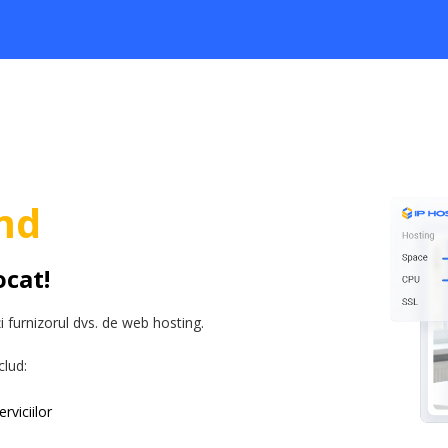
md
ocat!
 furnizorul dvs. de web hosting.
clud:
rviciilor