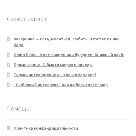
products
Свежие записи
Вечеринка — Есть, молиться, любить. В гостях у Ники
Карл
Homo Deus – о настоящем или будущем. Книжный клуб.
Прямо в лицо. О бьюти мифах и правде.
Только интеллигенция – только хардкор!
„Любовный интеллект” или любовь спасет мир
Помощь
Политика конфендициальности