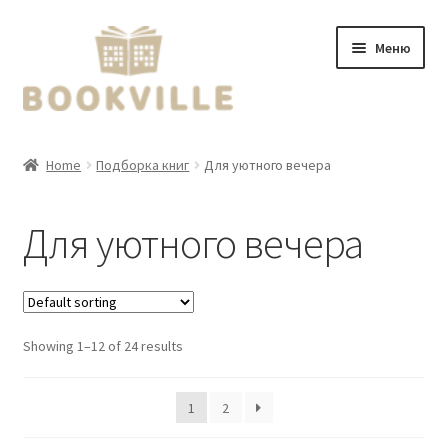
Перейти
Перейти
Меню
к
к
навигации
содержимому
Главная
Home
Подборка книг
Для уютного вечера
О нас
Для уютного вечера
Мероприятия
Доставка, оплата
Showing 1–12 of 24 results
Контакты
Развер
RU
1
2
вложен
меню