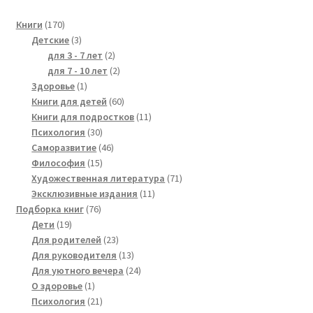
170
Книги
170
products
3
Детские
3
products
2
для 3 - 7 лет
2
products
2
для 7 - 10 лет
2
1
products
Здоровье
1
product
60
Книги для детей
60
products
11
Книги для подростков
11
30
products
Психология
30
products
46
Саморазвитие
46
15
products
Философия
15
products
71
Художественная литература
71
11
products
Эксклюзивные издания
11
76
products
Подборка книг
76
19
products
Дети
19
products
23
Для родителей
23
products
13
Для руководителя
13
products
24
Для уютного вечера
24
1
products
О здоровье
1
product
21
Психология
21