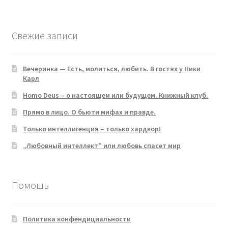
products
Свежие записи
Вечеринка — Есть, молиться, любить. В гостях у Ники
Карл
Homo Deus – о настоящем или будущем. Книжный клуб.
Прямо в лицо. О бьюти мифах и правде.
Только интеллигенция – только хардкор!
„Любовный интеллект” или любовь спасет мир
Помощь
Политика конфендициальности