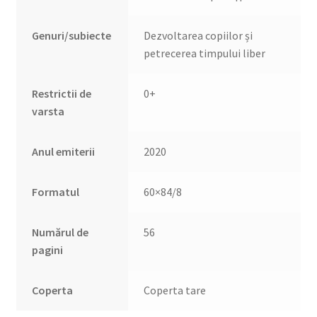
Genuri/subiecte
Dezvoltarea copiilor și
petrecerea timpului liber
Restrictii de
0+
varsta
Anul emiterii
2020
Formatul
60×84/8
Numărul de
56
pagini
Coperta
Coperta tare