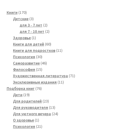
170
Книги
170
products
3
Детские
3
products
2
для 3 - 7 лет
2
products
2
для 7 - 10 лет
2
1
products
Здоровье
1
product
60
Книги для детей
60
products
11
Книги для подростков
11
30
products
Психология
30
products
46
Саморазвитие
46
15
products
Философия
15
products
71
Художественная литература
71
11
products
Эксклюзивные издания
11
76
products
Подборка книг
76
19
products
Дети
19
products
23
Для родителей
23
products
13
Для руководителя
13
products
24
Для уютного вечера
24
1
products
О здоровье
1
product
21
Психология
21