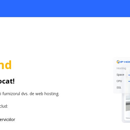
md
ocat!
 furnizorul dvs. de web hosting.
clud:
rviciilor