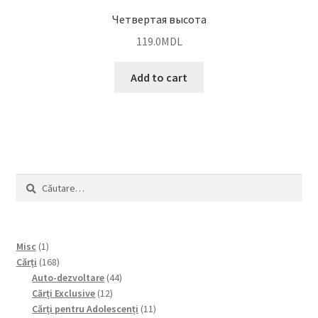
Четвертая высота
119.0
MDL
Add to cart
Caută
după:
1
Misc
1
product
168
Cărți
168
products
44
Auto-dezvoltare
44
12
products
Cărți Exclusive
12
products
11
Cărți pentru Adolescenți
11