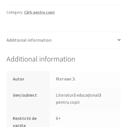
солёное?
quantity
Category:
Cărți pentru copii
Additional information
Additional information
Autor
Мативе Э.
Gen/subiect
Literatură educațională
pentru copii
Restrictii de
6+
varsta