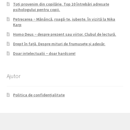
Toți provenim din copilărie. Top 10 întrebări adresate
psihologului pentru copii.
Petrecerea − Mănâncă, roagă-te, iubește. În vizită la Nika
Karp
Homo Deus − despre prezent sau viitor. Clubul de lectură.
Drept în față. Despre mituri de frumusețe și adevăr.
Doar intelectualii − doar hardcore!
Ajutor
Politica de confidențialitate