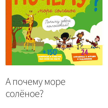
А почему море
солёное?