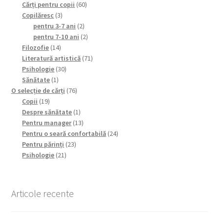
60
products
Cărți pentru copii
60
3
products
Copilăresc
3
products
2
pentru 3-7 ani
2
products
2
pentru 7-10 ani
2
14
products
Filozofie
14
products
71
Literatură artistică
71
30
products
Psihologie
30
1
products
Sănătate
1
product
76
O selecție de cărți
76
19
products
Copii
19
products
1
Despre sănătate
1
product
13
Pentru manager
13
products
24
Pentru o seară confortabilă
24
23
products
Pentru părinți
23
21
products
Psihologie
21
products
Articole recente