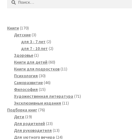
170
Книги
170
products
3
Детские
3
products
2
для 3 - 7 лет
2
products
2
для 7 - 10 лет
2
1
products
Здоровье
1
product
60
Книги для детей
60
products
11
Книги для подростков
11
30
products
Психология
30
products
46
Саморазвитие
46
15
products
Философия
15
products
71
Художественная литература
71
11
products
Эксклюзивные издания
11
76
products
Подборка книг
76
19
products
Дети
19
products
23
Для родителей
23
products
13
Для руководителя
13
products
24
Для уютного вечера
24