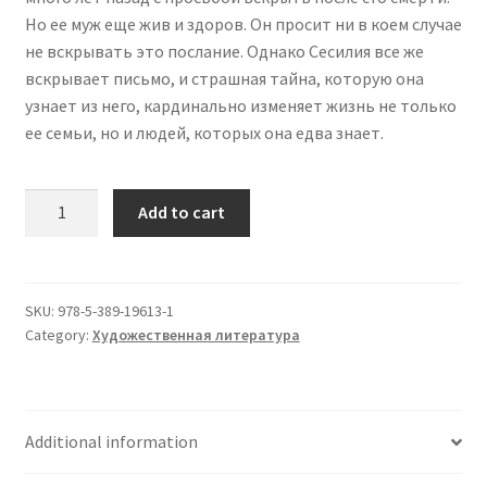
Но ее муж еще жив и здоров. Он просит ни в коем случае
не вскрывать это послание. Однако Сесилия все же
вскрывает письмо, и страшная тайна, которую она
узнает из него, кардинально изменяет жизнь не только
ее семьи, но и людей, которых она едва знает.
Тайна
Add to cart
моего
мужа
(нов.обл.)
quantity
SKU:
978-5-389-19613-1
Category:
Художественная литература
Additional information