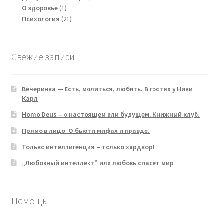
1
products
О здоровье
1
product
21
Психология
21
products
Свежие записи
Вечеринка — Есть, молиться, любить. В гостях у Ники
Карл
Homo Deus – о настоящем или будущем. Книжный клуб.
Прямо в лицо. О бьюти мифах и правде.
Только интеллигенция – только хардкор!
„Любовный интеллект” или любовь спасет мир
Помощь