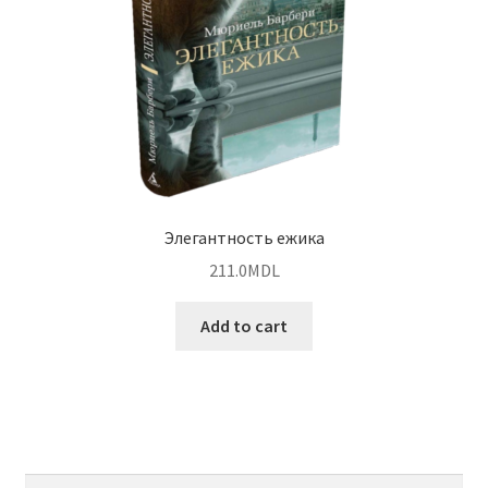
Элегантность ежика
211.0
MDL
Add to cart
Найти: