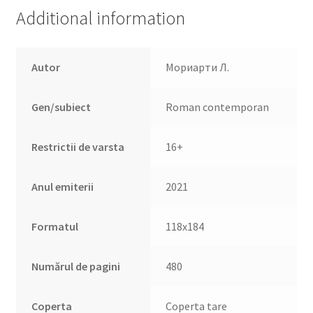
Additional information
Autor
Мориарти Л.
Gen/subiect
Roman contemporan
Restrictii de varsta
16+
Anul emiterii
2021
Formatul
118х184
Numărul de pagini
480
Coperta
Coperta tare