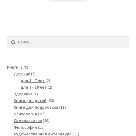
Найти:
170
Книги
170
products
3
Детские
3
products
2
для 3 - 7 лет
2
products
2
для 7 - 10 лет
2
1
products
Здоровье
1
product
60
Книги для детей
60
products
11
Книги для подростков
11
30
products
Психология
30
products
46
Саморазвитие
46
15
products
Философия
15
products
71
Художественная литература
71