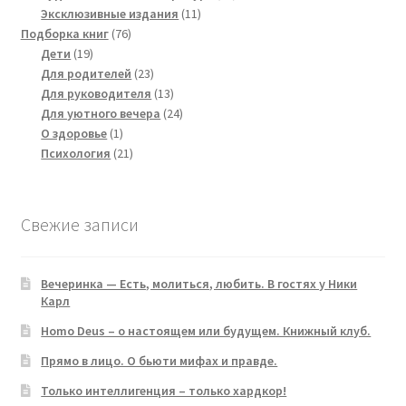
11
products
Эксклюзивные издания
11
76
products
Подборка книг
76
19
products
Дети
19
products
23
Для родителей
23
products
13
Для руководителя
13
products
24
Для уютного вечера
24
1
products
О здоровье
1
product
21
Психология
21
products
Свежие записи
Вечеринка — Есть, молиться, любить. В гостях у Ники
Карл
Homo Deus – о настоящем или будущем. Книжный клуб.
Прямо в лицо. О бьюти мифах и правде.
Только интеллигенция – только хардкор!