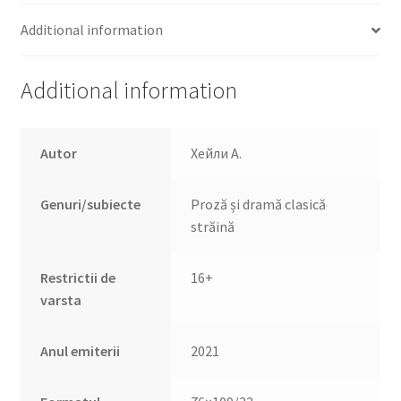
Additional information
Additional information
Autor
Хейли А.
Genuri/subiecte
Proză și dramă clasică
străină
Restrictii de
16+
varsta
Anul emiterii
2021