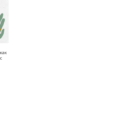
 как
с