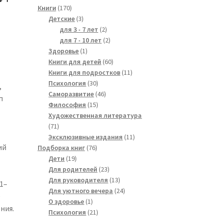
170
Книги
170
products
3
Детские
3
products
2
для 3 - 7 лет
2
products
2
для 7 - 10 лет
2
1
products
Здоровье
1
product
60
Книги для детей
60
products
11
Книги для подростков
11
30
products
Психология
30
,
products
46
Саморазвитие
46
п
15
products
Философия
15
products
Художественная литература
71
71
products
11
Эксклюзивные издания
11
ий
76
products
Подборка книг
76
19
products
Дети
19
products
23
Для родителей
23
products
13
Для руководителя
13
1–
products
24
Для уютного вечера
24
е
1
products
О здоровье
1
ния.
product
21
Психология
21