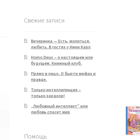
products
Свежие записи
Вечеринка — Есть, молиться,
любить. В гостях у Ники Карл
Homo Deus – о настоящем или
будущем. Книжный клуб.
Прямо в лицо. О бьюти мифах и
правде.
Только интеллигенция –
только хардкор!
„Любовный интеллект” или
любовь спасет мир
Помощь