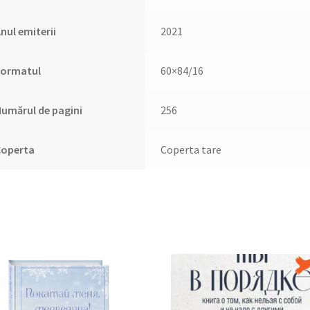
nul emiterii
2021
Formatul
60×84/16
umărul de pagini
256
Coperta
Coperta tare