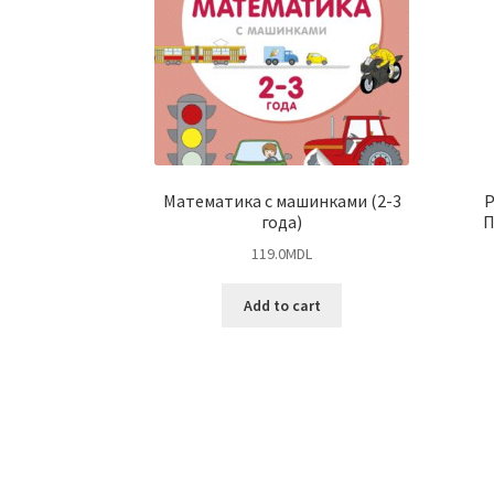
Математика с машинками (2-3
Р
года)
П
119.0
MDL
Add to cart