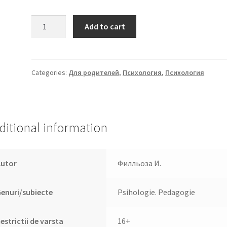
Мы
Add to cart
не
понимаем
друг
друга.
Categories:
Для родителей
,
Психология
,
Психология
Как
найти
общий
язык
ditional information
с
подростком
quantity
Autor
Филльоза И.
enuri/subiecte
Psihologie. Pedagogie
estrictii de varsta
16+