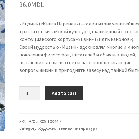
96.0
MDL
«Ицзин» («Книга Перемен») — один из знаменитейши
трактатов китайской культуры, включенный в соста
конфуцианского корпуса «Уцзин» («Пять канонов»).
Своей мудростью «Ицзин» вдохновлял многие и мног
поколения философов, писателей и обычных людей,
пытающихся найти ответы на основополагающие
вопросы жизни и приподнять завесу над тайной быти
Ицзин.
Add to cart
Книга
Перемен
quantity
SKU:
978-5-389-10344-3
Category:
Художественная литература