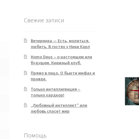
products
Свежие записи
Вечеринка — Есть, молиться,
любить. В гостях у Ники Карл
Homo Deus – о настоящем или
будущем. Книжный клуб.
Прямо в лицо. О бьюти мифах и
правде.
Только интеллигенция –
только хардкор!
„Любовный интеллект” или
любовь спасет мир
Помощь