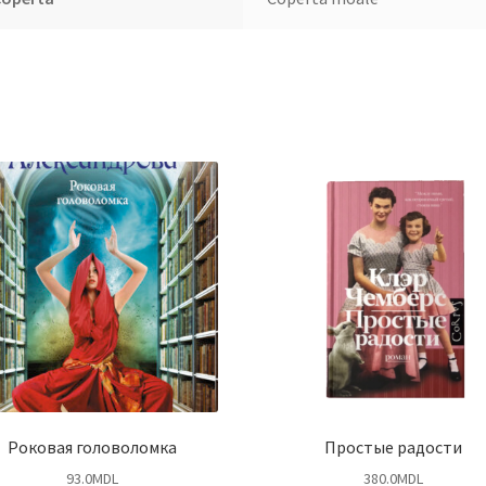
Роковая головоломка
Простые радости
93.0
MDL
380.0
MDL