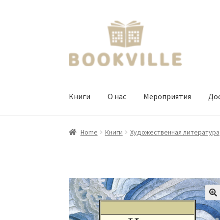
Перейти
Перейти
к
к
навигации
содержимому
Книги
О нас
Мероприятия
Дос
Home
Книги
Художественная литература