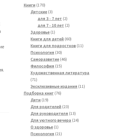
170
Книги
170
products
3
Детские
3
products
2
для 3 - 7 лет
2
х
products
2
для 7 - 10 лет
2
в
1
products
Здоровье
1
product
60
Книги для детей
60
products
11
Книги для подростков
11
ие
30
products
Психология
30
products
46
Саморазвитие
46
15
products
Философия
15
я.
products
Художественная литература
71
71
products
11
Эксклюзивные издания
11
76
products
Подборка книг
76
19
products
Дети
19
products
23
Для родителей
23
products
13
Для руководителя
13
products
24
Для уютного вечера
24
1
products
О здоровье
1
product
21
Психология
21