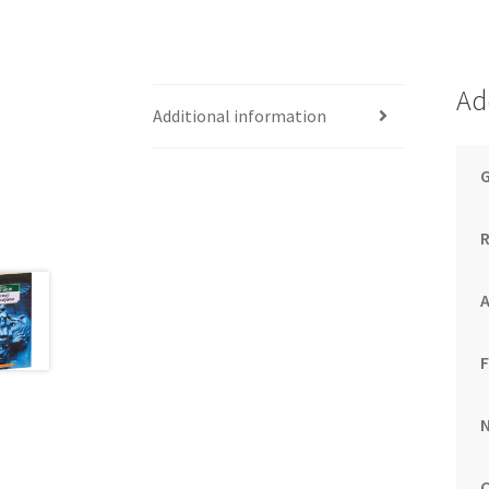
Ad
Additional information
G
R
A
N