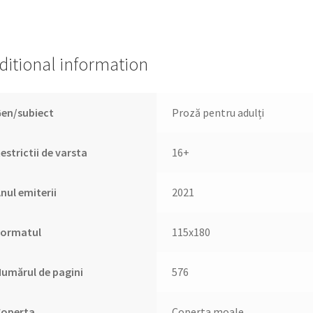
ditional information
en/subiect
Proză pentru adulți
estrictii de varsta
16+
nul emiterii
2021
Formatul
115х180
umărul de pagini
576
Coperta
Coperta moale