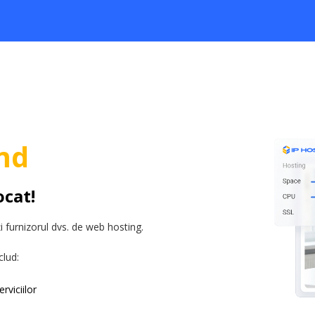
md
ocat!
 furnizorul dvs. de web hosting.
clud:
rviciilor