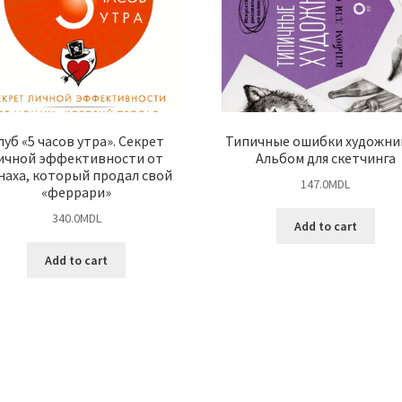
луб «5 часов утра». Секрет
Типичные ошибки художни
ичной эффективности от
Альбом для скетчинга
наха, который продал свой
147.0
MDL
«феррари»
340.0
MDL
Add to cart
Add to cart