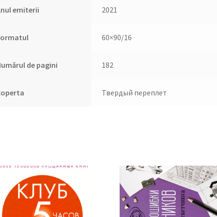
nul emiterii
2021
Formatul
60×90/16
umărul de pagini
182
Coperta
Твердый переплет