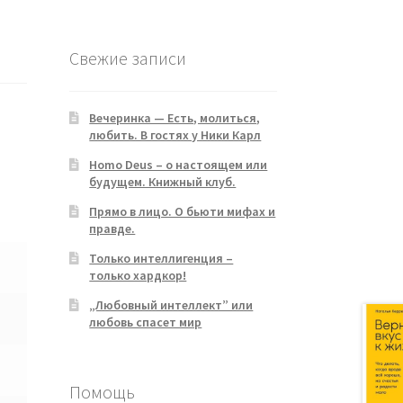
products
Свежие записи
Вечеринка — Есть, молиться,
любить. В гостях у Ники Карл
Homo Deus – о настоящем или
будущем. Книжный клуб.
Прямо в лицо. О бьюти мифах и
правде.
Только интеллигенция –
только хардкор!
„Любовный интеллект” или
любовь спасет мир
Помощь