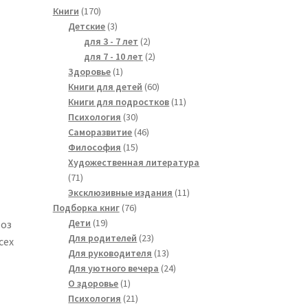
170
Книги
170
products
3
Детские
3
products
2
для 3 - 7 лет
2
products
2
для 7 - 10 лет
2
1
products
Здоровье
1
product
60
Книги для детей
60
products
11
Книги для подростков
11
30
products
Психология
30
products
46
Саморазвитие
46
15
products
Философия
15
products
Художественная литература
71
71
products
11
Эксклюзивные издания
11
76
products
Подборка книг
76
19
products
Дети
19
воз
products
23
Для родителей
23
сех
products
13
Для руководителя
13
products
24
Для уютного вечера
24
1
products
О здоровье
1
product
21
Психология
21