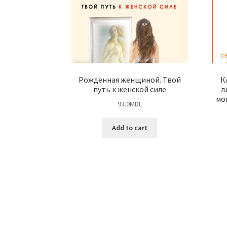
Рожденная женщиной. Твой
К
путь к женской силе
л
мо
93.0
MDL
Add to cart