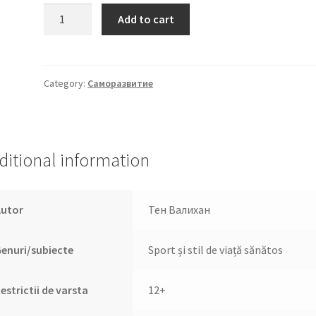
Биохакинг
Add to cart
твоего
тела.
Старение
—
Category:
Саморазвитие
сценарий,
который
можно
переписать!
ditional information
quantity
Autor
Тен Валихан
enuri/subiecte
Sport și stil de viață sănătos
estrictii de varsta
12+