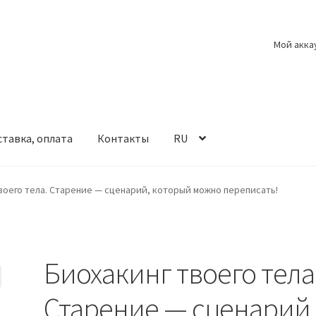
Мой акка
тавка, оплата
Контакты
RU
воего тела. Старение — сценарий, который можно переписать!
Биохакинг твоего тела
Старение — сценарий