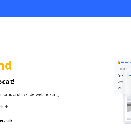
md
ocat!
 furnizorul dvs. de web hosting.
clud:
rviciilor