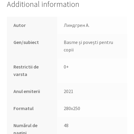
Additional information
Autor
Линдгрен А.
Gen/subiect
Basme și povești pentru
copii
Restrictii de
0+
varsta
Anul emiterii
2021
Formatul
280х250
Numărul de
48
pagini