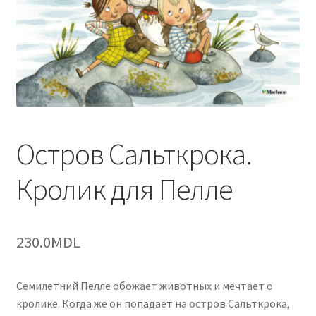
Остров Сальткрока.
Кролик для Пелле
230.0
MDL
Семилетний Пелле обожает животных и мечтает о
кролике. Когда же он попадает на остров Сальткрока,