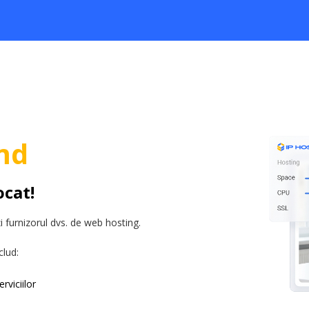
md
ocat!
 furnizorul dvs. de web hosting.
clud:
rviciilor