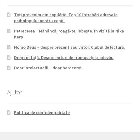
Toți provenim din copilărie. Top 10 întrebări adresate
psihologului pentru copii.
Petrecerea − Mănâncă, roagă-te, iubește. În vizită la Nika
Karp
Homo Deus − despre prezent sau viitor. Clubul de lectură.
Drept în față. Despre mituri de frumusețe și adevăr.
Doar intelectualii − doar hardcore!
Ajutor
Politica de confidențialitate