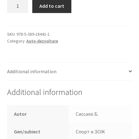
Йога.
Add to cart
7
минут
в
день.
SKU:
978-5-389-18441-1
Category:
Auto-dezvoltare
quantity
Additional information
Additional information
Autor
Сиссако Б.
Gen/subiect
Спорт и ЗОЖ