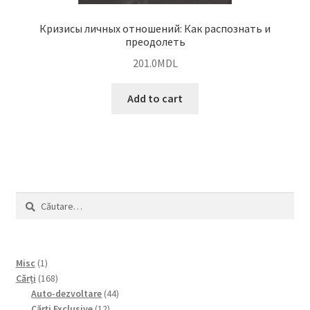
Кризисы личных отношений: Как распознать и
преодолеть
201.0
MDL
Add to cart
Caută
după:
1
Misc
1
product
168
Cărți
168
products
44
Auto-dezvoltare
44
12
products
Cărți Exclusive
12